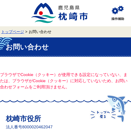
ペ
メ
ー
ニ
ジ
ュ
閲
の
ー
覧
先
を
補
頭
飛
助
トップページ
>
お問い合わせ
で
ば
す。
し
本
て
文
お問い合わせ
本
文
へ
ブラウザでCookie（クッキー）が使用できる設定になっていない、ま
たは、ブラウザがCookie（クッキー）に対応していないため、お問い
合わせフォームをご利用頂けません。
枕崎市役所
法人番号8000020462047