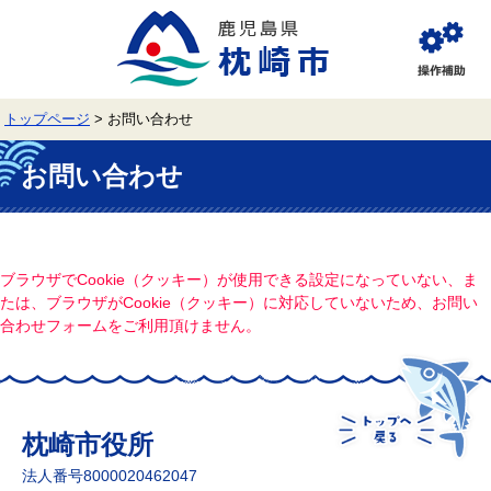
ペ
メ
ー
ニ
ジ
ュ
閲
の
ー
覧
先
を
補
頭
飛
助
トップページ
>
お問い合わせ
で
ば
す。
し
本
て
文
お問い合わせ
本
文
へ
ブラウザでCookie（クッキー）が使用できる設定になっていない、ま
たは、ブラウザがCookie（クッキー）に対応していないため、お問い
合わせフォームをご利用頂けません。
枕崎市役所
法人番号8000020462047