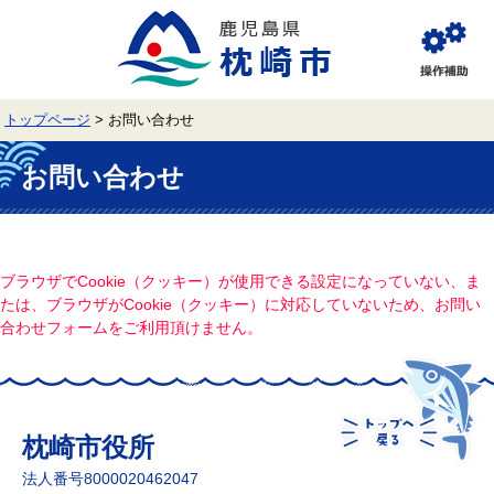
ペ
メ
ー
ニ
ジ
ュ
閲
の
ー
覧
先
を
補
頭
飛
助
トップページ
>
お問い合わせ
で
ば
す。
し
本
て
文
お問い合わせ
本
文
へ
ブラウザでCookie（クッキー）が使用できる設定になっていない、ま
たは、ブラウザがCookie（クッキー）に対応していないため、お問い
合わせフォームをご利用頂けません。
枕崎市役所
法人番号8000020462047