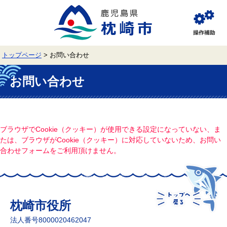
ペ
メ
ー
ニ
ジ
ュ
閲
の
ー
覧
先
を
補
頭
飛
助
トップページ
>
お問い合わせ
で
ば
す。
し
本
て
文
お問い合わせ
本
文
へ
ブラウザでCookie（クッキー）が使用できる設定になっていない、ま
たは、ブラウザがCookie（クッキー）に対応していないため、お問い
合わせフォームをご利用頂けません。
枕崎市役所
法人番号8000020462047