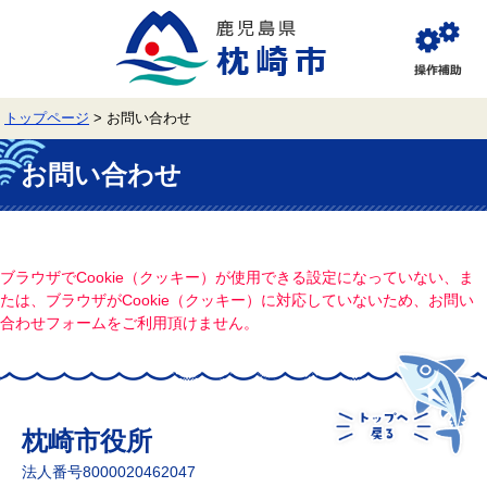
ペ
メ
ー
ニ
ジ
ュ
閲
の
ー
覧
先
を
補
頭
飛
助
トップページ
>
お問い合わせ
で
ば
す。
し
本
て
文
お問い合わせ
本
文
へ
ブラウザでCookie（クッキー）が使用できる設定になっていない、ま
たは、ブラウザがCookie（クッキー）に対応していないため、お問い
合わせフォームをご利用頂けません。
枕崎市役所
法人番号8000020462047