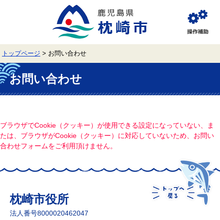
ペ
メ
ー
ニ
ジ
ュ
閲
の
ー
覧
先
を
補
頭
飛
助
トップページ
>
お問い合わせ
で
ば
す。
し
本
て
文
お問い合わせ
本
文
へ
ブラウザでCookie（クッキー）が使用できる設定になっていない、ま
たは、ブラウザがCookie（クッキー）に対応していないため、お問い
合わせフォームをご利用頂けません。
枕崎市役所
法人番号8000020462047