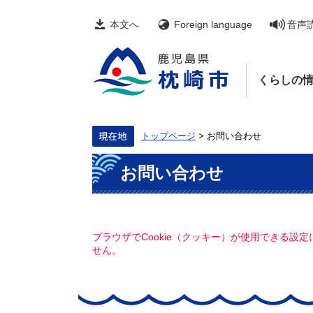
ペ
メ
ー
ニ
本文へ
Foreign language
音声
ジ
ュ
の
ー
先
を
頭
飛
くらしの
で
ば
す。
し
て
本
文
トップページ
>
お問い合わせ
へ
本
お問い合わせ
文
ブラウザでCookie（クッキー）が使用できる設
せん。