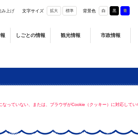
読み上げ
文字サイズ
拡大
標準
背景色
白
黒
青
情報
しごとの情報
観光情報
市政情報
定になっていない、または、ブラウザがCookie（クッキー）に対応し