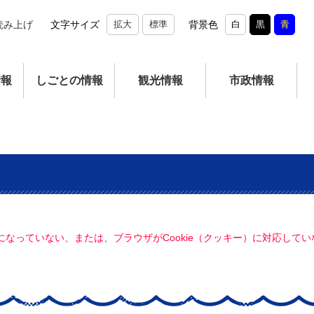
読み上げ
文字サイズ
拡大
標準
背景色
白
黒
青
情報
しごとの情報
観光情報
市政情報
定になっていない、または、ブラウザがCookie（クッキー）に対応し