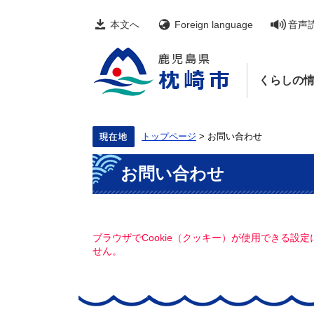
ペ
メ
ー
ニ
本文へ
Foreign language
音声
ジ
ュ
の
ー
先
を
頭
飛
くらしの
で
ば
す。
し
て
本
文
トップページ
>
お問い合わせ
へ
本
お問い合わせ
文
ブラウザでCookie（クッキー）が使用できる設
せん。