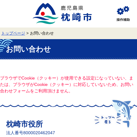
ペ
メ
ー
ニ
ジ
ュ
閲
の
ー
覧
先
を
補
頭
飛
助
トップページ
>
お問い合わせ
で
ば
す。
し
本
て
文
お問い合わせ
本
文
へ
ブラウザでCookie（クッキー）が使用できる設定になっていない、ま
たは、ブラウザがCookie（クッキー）に対応していないため、お問い
合わせフォームをご利用頂けません。
枕崎市役所
法人番号8000020462047