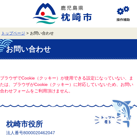
ペ
メ
ー
ニ
ジ
ュ
閲
の
ー
覧
先
を
補
頭
飛
助
トップページ
>
お問い合わせ
で
ば
す。
し
本
て
文
お問い合わせ
本
文
へ
ブラウザでCookie（クッキー）が使用できる設定になっていない、ま
たは、ブラウザがCookie（クッキー）に対応していないため、お問い
合わせフォームをご利用頂けません。
枕崎市役所
法人番号8000020462047