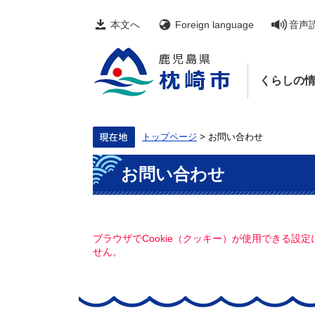
ペ
メ
ー
ニ
本文へ
Foreign language
音声
ジ
ュ
の
ー
先
を
頭
飛
くらしの
で
ば
す。
し
て
本
文
トップページ
>
お問い合わせ
へ
本
お問い合わせ
文
ブラウザでCookie（クッキー）が使用できる設
せん。