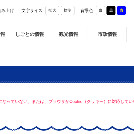
読み上げ
文字サイズ
拡大
標準
背景色
白
黒
青
情報
しごとの情報
観光情報
市政情報
定になっていない、または、ブラウザがCookie（クッキー）に対応し