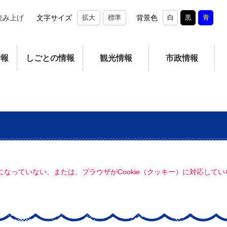
読み上げ
文字サイズ
拡大
標準
背景色
白
黒
青
情報
しごとの情報
観光情報
市政情報
定になっていない、または、ブラウザがCookie（クッキー）に対応し