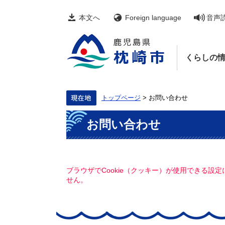
ペ
メ
ー
ニ
本文へ
Foreign language
音声
ジ
ュ
の
ー
先
を
頭
飛
くらしの
で
ば
す。
し
て
本
文
トップページ
>
お問い合わせ
へ
本
お問い合わせ
文
ブラウザでCookie（クッキー）が使用できる設
せん。