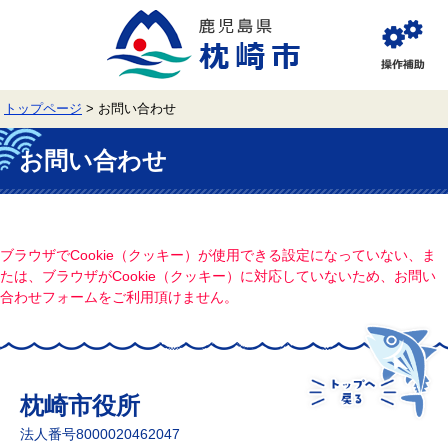
ペ
メ
ー
ニ
ジ
ュ
閲
の
ー
覧
先
を
補
頭
飛
助
トップページ
>
お問い合わせ
で
ば
す。
し
本
て
文
お問い合わせ
本
文
へ
ブラウザでCookie（クッキー）が使用できる設定になっていない、ま
たは、ブラウザがCookie（クッキー）に対応していないため、お問い
合わせフォームをご利用頂けません。
枕崎市役所
法人番号8000020462047