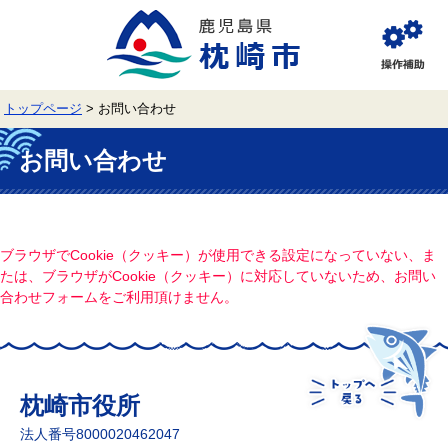
ペ
メ
ー
ニ
ジ
ュ
閲
の
ー
覧
先
を
補
頭
飛
助
トップページ
>
お問い合わせ
で
ば
す。
し
本
て
文
お問い合わせ
本
文
へ
ブラウザでCookie（クッキー）が使用できる設定になっていない、ま
たは、ブラウザがCookie（クッキー）に対応していないため、お問い
合わせフォームをご利用頂けません。
枕崎市役所
法人番号8000020462047