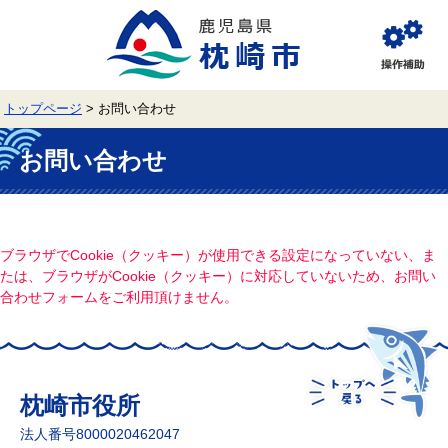
ペ
メ
ー
ニ
ジ
ュ
閲
の
ー
覧
先
を
補
頭
飛
助
トップページ
>
お問い合わせ
で
ば
す。
し
本
て
文
お問い合わせ
本
文
へ
ブラウザでCookie（クッキー）が使用できる設定になっていない、ま
たは、ブラウザがCookie（クッキー）に対応していないため、お問い
合わせフォームをご利用頂けません。
枕崎市役所
法人番号8000020462047