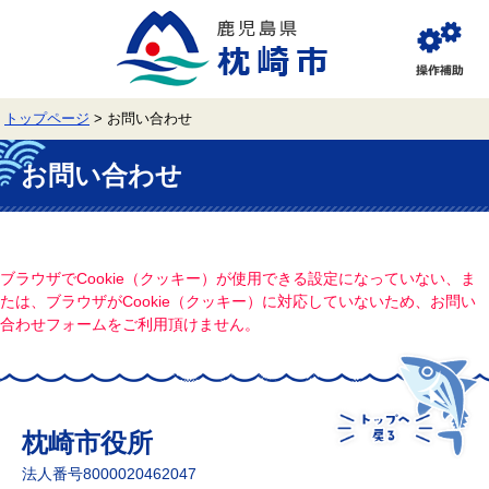
ペ
メ
ー
ニ
ジ
ュ
閲
の
ー
覧
先
を
補
頭
飛
助
トップページ
>
お問い合わせ
で
ば
す。
し
本
て
文
お問い合わせ
本
文
へ
ブラウザでCookie（クッキー）が使用できる設定になっていない、ま
たは、ブラウザがCookie（クッキー）に対応していないため、お問い
合わせフォームをご利用頂けません。
枕崎市役所
法人番号8000020462047