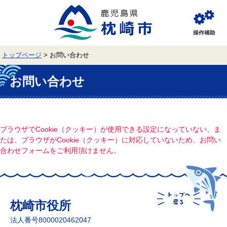
ペ
メ
ー
ニ
ジ
ュ
閲
の
ー
覧
先
を
補
頭
飛
助
トップページ
>
お問い合わせ
で
ば
す。
し
本
て
文
お問い合わせ
本
文
へ
ブラウザでCookie（クッキー）が使用できる設定になっていない、ま
たは、ブラウザがCookie（クッキー）に対応していないため、お問い
合わせフォームをご利用頂けません。
枕崎市役所
法人番号8000020462047