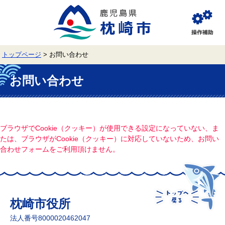
ペ
メ
ー
ニ
ジ
ュ
閲
の
ー
覧
先
を
補
頭
飛
助
トップページ
>
お問い合わせ
で
ば
す。
し
本
て
文
お問い合わせ
本
文
へ
ブラウザでCookie（クッキー）が使用できる設定になっていない、ま
たは、ブラウザがCookie（クッキー）に対応していないため、お問い
合わせフォームをご利用頂けません。
枕崎市役所
法人番号8000020462047