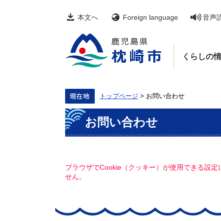
ペ
メ
ー
ニ
本文へ
Foreign language
音声
ジ
ュ
の
ー
先
を
頭
飛
くらしの
で
ば
す。
し
て
本
文
トップページ
>
お問い合わせ
へ
本
お問い合わせ
文
ブラウザでCookie（クッキー）が使用できる設
せん。