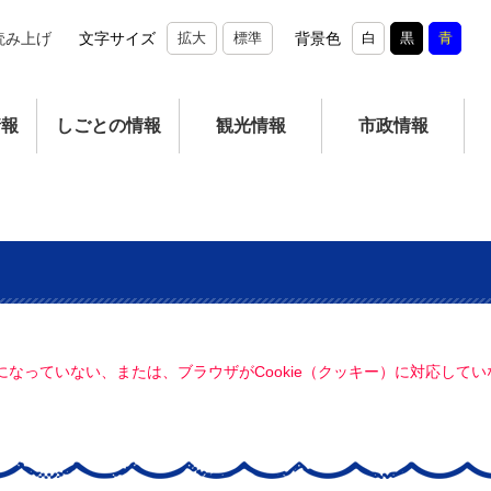
読み上げ
文字サイズ
拡大
標準
背景色
白
黒
青
情報
しごとの情報
観光情報
市政情報
定になっていない、または、ブラウザがCookie（クッキー）に対応し