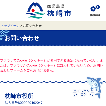
ペ
メ
ー
ニ
ジ
ュ
閲
の
ー
覧
先
を
補
頭
飛
助
トップページ
>
お問い合わせ
で
ば
す。
し
本
て
文
お問い合わせ
本
文
へ
ブラウザでCookie（クッキー）が使用できる設定になっていない、ま
たは、ブラウザがCookie（クッキー）に対応していないため、お問い
合わせフォームをご利用頂けません。
枕崎市役所
法人番号8000020462047