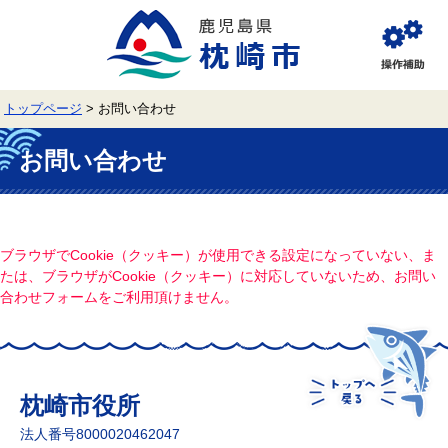
ペ
メ
ー
ニ
ジ
ュ
閲
の
ー
覧
先
を
補
頭
飛
助
トップページ
>
お問い合わせ
で
ば
す。
し
本
て
文
お問い合わせ
本
文
へ
ブラウザでCookie（クッキー）が使用できる設定になっていない、ま
たは、ブラウザがCookie（クッキー）に対応していないため、お問い
合わせフォームをご利用頂けません。
枕崎市役所
法人番号8000020462047