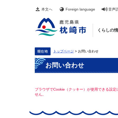
ペ
メ
ー
ニ
本文へ
Foreign language
音声
ジ
ュ
の
ー
先
を
頭
飛
くらしの
で
ば
す。
し
て
本
文
トップページ
>
お問い合わせ
へ
本
お問い合わせ
文
ブラウザでCookie（クッキー）が使用できる設
せん。