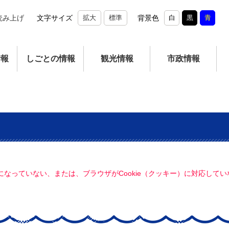
読み上げ
文字サイズ
拡大
標準
背景色
白
黒
青
情報
しごとの情報
観光情報
市政情報
定になっていない、または、ブラウザがCookie（クッキー）に対応し