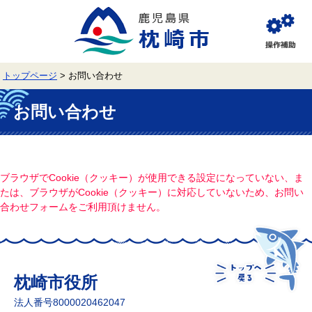
ペ
メ
ー
ニ
ジ
ュ
閲
の
ー
覧
先
を
補
頭
飛
助
トップページ
>
お問い合わせ
で
ば
す。
し
本
て
文
お問い合わせ
本
文
へ
ブラウザでCookie（クッキー）が使用できる設定になっていない、ま
たは、ブラウザがCookie（クッキー）に対応していないため、お問い
合わせフォームをご利用頂けません。
枕崎市役所
法人番号8000020462047