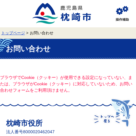
ペ
メ
ー
ニ
ジ
ュ
閲
の
ー
覧
先
を
補
頭
飛
助
トップページ
>
お問い合わせ
で
ば
す。
し
本
て
文
お問い合わせ
本
文
へ
ブラウザでCookie（クッキー）が使用できる設定になっていない、ま
たは、ブラウザがCookie（クッキー）に対応していないため、お問い
合わせフォームをご利用頂けません。
枕崎市役所
法人番号8000020462047