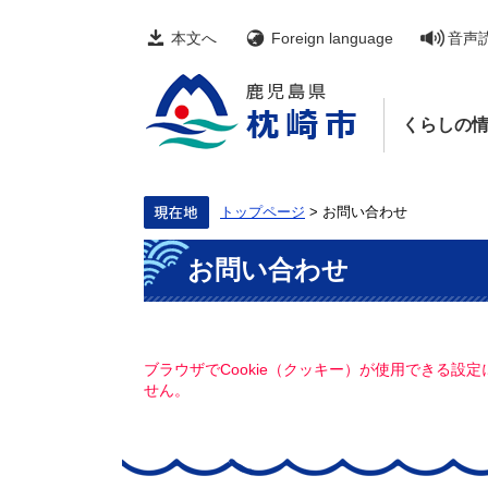
ペ
メ
ー
ニ
本文へ
Foreign language
音声
ジ
ュ
の
ー
先
を
頭
飛
くらしの
で
ば
す。
し
て
本
文
トップページ
>
お問い合わせ
へ
本
お問い合わせ
文
ブラウザでCookie（クッキー）が使用できる設
せん。