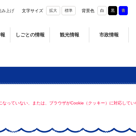
読み上げ
文字サイズ
拡大
標準
背景色
白
黒
青
情報
しごとの情報
観光情報
市政情報
定になっていない、または、ブラウザがCookie（クッキー）に対応し