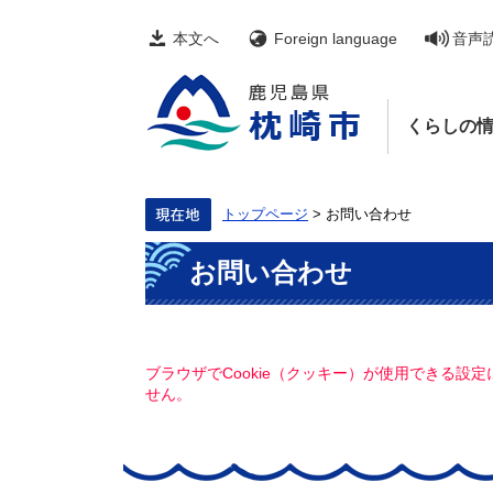
ペ
メ
ー
ニ
本文へ
Foreign language
音声
ジ
ュ
の
ー
先
を
頭
飛
くらしの
で
ば
す。
し
て
本
文
トップページ
>
お問い合わせ
へ
本
お問い合わせ
文
ブラウザでCookie（クッキー）が使用できる設
せん。