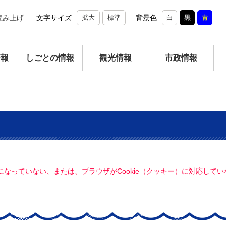
読み上げ
文字サイズ
拡大
標準
背景色
白
黒
青
情報
しごとの情報
観光情報
市政情報
定になっていない、または、ブラウザがCookie（クッキー）に対応し