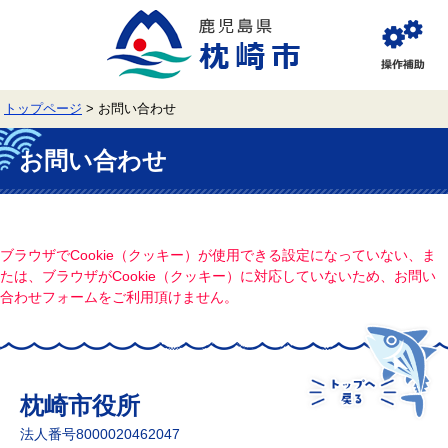
ペ
メ
ー
ニ
ジ
ュ
閲
の
ー
覧
先
を
補
頭
飛
助
トップページ
>
お問い合わせ
で
ば
す。
し
本
て
文
お問い合わせ
本
文
へ
ブラウザでCookie（クッキー）が使用できる設定になっていない、ま
たは、ブラウザがCookie（クッキー）に対応していないため、お問い
合わせフォームをご利用頂けません。
枕崎市役所
法人番号8000020462047