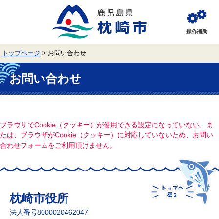
ペ
メ
ー
ニ
ジ
ュ
閲
の
ー
覧
先
を
補
頭
飛
助
トップページ
>
お問い合わせ
で
ば
す。
し
本
て
文
お問い合わせ
本
文
へ
ブラウザでCookie（クッキー）が使用できる設定になっていない、ま
たは、ブラウザがCookie（クッキー）に対応していないため、お問い
合わせフォームをご利用頂けません。
枕崎市役所
法人番号8000020462047