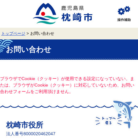
ペ
メ
ー
ニ
ジ
ュ
閲
の
ー
覧
先
を
補
頭
飛
助
トップページ
>
お問い合わせ
で
ば
す。
し
本
て
文
お問い合わせ
本
文
へ
ブラウザでCookie（クッキー）が使用できる設定になっていない、ま
たは、ブラウザがCookie（クッキー）に対応していないため、お問い
合わせフォームをご利用頂けません。
枕崎市役所
法人番号8000020462047