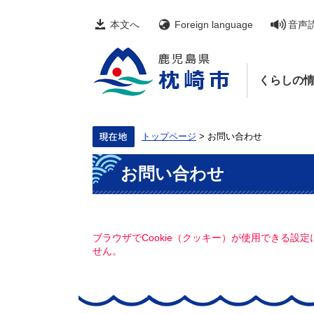
ペ
メ
ー
ニ
本文へ
Foreign language
音声
ジ
ュ
の
ー
先
を
頭
飛
くらしの
で
ば
す。
し
て
本
文
トップページ
>
お問い合わせ
へ
本
お問い合わせ
文
ブラウザでCookie（クッキー）が使用できる設
せん。