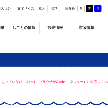
読み上げ
文字サイズ
拡大
標準
背景色
白
黒
青
情報
しごとの情報
観光情報
市政情報
定になっていない、または、ブラウザがCookie（クッキー）に対応し