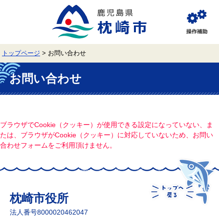
ペ
メ
ー
ニ
ジ
ュ
閲
の
ー
覧
先
を
補
頭
飛
助
トップページ
>
お問い合わせ
で
ば
す。
し
本
て
文
お問い合わせ
本
文
へ
ブラウザでCookie（クッキー）が使用できる設定になっていない、ま
たは、ブラウザがCookie（クッキー）に対応していないため、お問い
合わせフォームをご利用頂けません。
枕崎市役所
法人番号8000020462047