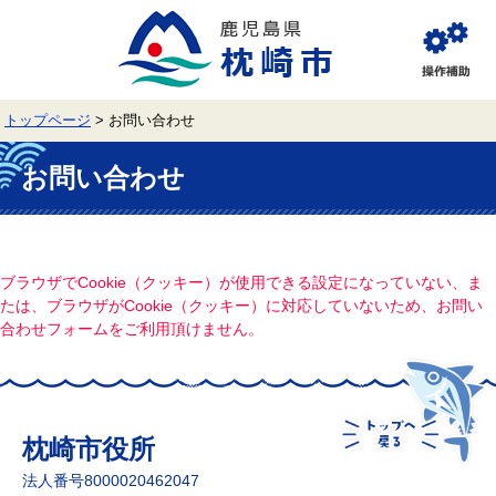
ペ
メ
ー
ニ
ジ
ュ
閲
の
ー
覧
先
を
補
頭
飛
助
トップページ
>
お問い合わせ
で
ば
す。
し
本
て
文
お問い合わせ
本
文
へ
ブラウザでCookie（クッキー）が使用できる設定になっていない、ま
たは、ブラウザがCookie（クッキー）に対応していないため、お問い
合わせフォームをご利用頂けません。
枕崎市役所
法人番号8000020462047