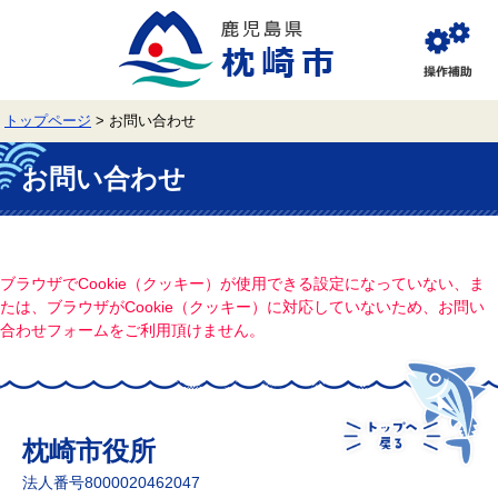
ペ
メ
ー
ニ
ジ
ュ
閲
の
ー
覧
先
を
補
頭
飛
助
トップページ
>
お問い合わせ
で
ば
す。
し
本
て
文
お問い合わせ
本
文
へ
ブラウザでCookie（クッキー）が使用できる設定になっていない、ま
たは、ブラウザがCookie（クッキー）に対応していないため、お問い
合わせフォームをご利用頂けません。
枕崎市役所
法人番号8000020462047