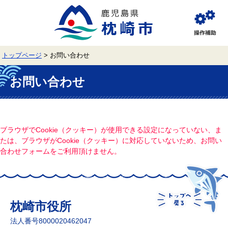
ペ
メ
ー
ニ
ジ
ュ
閲
の
ー
覧
先
を
補
頭
飛
助
トップページ
>
お問い合わせ
で
ば
す。
し
本
て
文
お問い合わせ
本
文
へ
ブラウザでCookie（クッキー）が使用できる設定になっていない、ま
たは、ブラウザがCookie（クッキー）に対応していないため、お問い
合わせフォームをご利用頂けません。
枕崎市役所
法人番号8000020462047