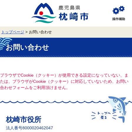
ペ
メ
ー
ニ
ジ
ュ
閲
の
ー
覧
先
を
補
頭
飛
助
トップページ
>
お問い合わせ
で
ば
す。
し
本
て
文
お問い合わせ
本
文
へ
ブラウザでCookie（クッキー）が使用できる設定になっていない、ま
たは、ブラウザがCookie（クッキー）に対応していないため、お問い
合わせフォームをご利用頂けません。
枕崎市役所
法人番号8000020462047