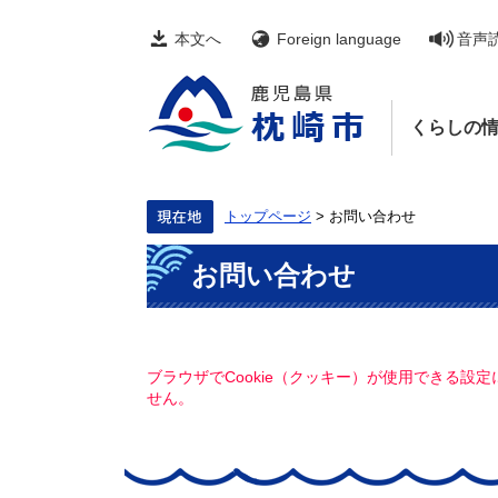
ペ
メ
ー
ニ
本文へ
Foreign language
音声
ジ
ュ
の
ー
先
を
頭
飛
くらしの
で
ば
す。
し
て
本
文
トップページ
>
お問い合わせ
へ
本
お問い合わせ
文
ブラウザでCookie（クッキー）が使用できる設
せん。