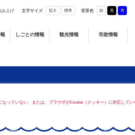
読み上げ
文字サイズ
拡大
標準
背景色
白
黒
青
情報
しごとの情報
観光情報
市政情報
定になっていない、または、ブラウザがCookie（クッキー）に対応し