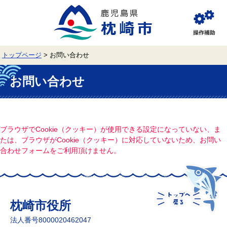
ペ
メ
ー
ニ
ジ
ュ
閲
の
ー
覧
先
を
補
頭
飛
助
トップページ
>
お問い合わせ
で
ば
す。
し
本
て
文
お問い合わせ
本
文
へ
ブラウザでCookie（クッキー）が使用できる設定になっていない、ま
たは、ブラウザがCookie（クッキー）に対応していないため、お問い
合わせフォームをご利用頂けません。
枕崎市役所
法人番号8000020462047