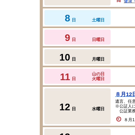
健康
8
日
土曜日
9
日
日曜日
10
日
月曜日
11
山の日
日
火曜日
８月12
遺言、任
12
※公証人
日
水曜日
公証業務
８月1