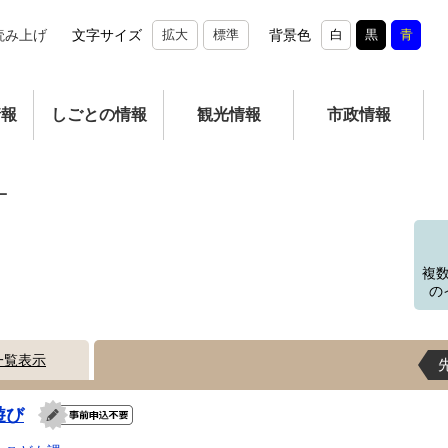
読み上げ
文字サイズ
拡大
標準
背景色
白
黒
青
情報
しごとの情報
観光情報
市政情報
ー
複
の
一覧表示
遊び