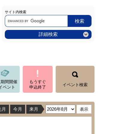
サイト内検索
Google
カ
ス
タ
ム
詳細検索
検
索
数期間開催
もうすぐ
イベント検索
イベント
申込終了
先月
今月
来月