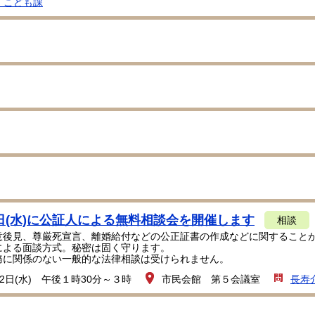
・こども課
日(水)に公証人による無料相談会を開催します
相談
意後見、尊厳死宣言、離婚給付などの公正証書の作成などに関すること
による面談方式。秘密は固く守ります。
に関係のない一般的な法律相談は受けられません。
2日(水) 午後１時30分～３時
市民会館 第５会議室
長寿