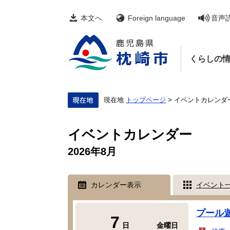
ペ
メ
ー
ニ
本文へ
Foreign language
音声
ジ
ュ
の
ー
先
を
頭
飛
くらしの
で
ば
す。
し
て
本
文
現在地
トップページ
>
イベントカレンダ
へ
本
文
イベントカレンダー
2026年8月
カレンダー表示
イベント
プール
7
日
金曜日