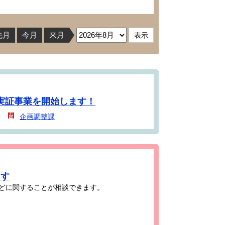
先月
今月
来月
実証事業を開始します！
企画調整課
ます
どに関することが相談できます。