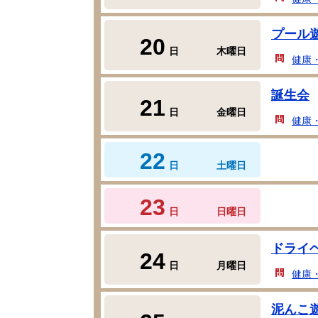
プール
20
日
木曜日
健康
誕生会
21
日
金曜日
健康
22
日
土曜日
23
日
日曜日
ドライ
24
日
月曜日
健康
泥んこ