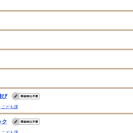
遊び
・こども課
ック
・こども課