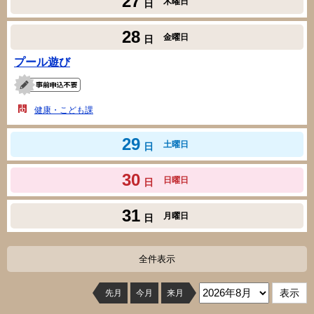
27
木曜日
日
28
金曜日
日
プール遊び
健康・こども課
29
土曜日
日
30
日曜日
日
31
月曜日
日
全件表示
先月
今月
来月