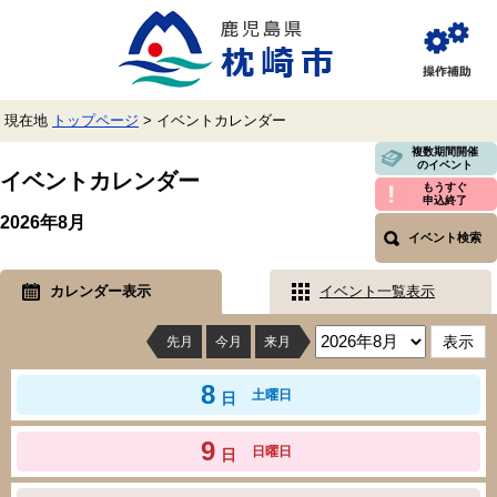
ペ
メ
ー
ニ
ジ
ュ
閲
の
ー
覧
先
を
補
頭
飛
助
現在地
トップページ
>
イベントカレンダー
で
ば
す。
し
本
複数期間開催
のイベント
て
文
イベントカレンダー
本
もうすぐ
申込終了
文
2026年8月
へ
イベント検索
カレンダー表示
イベント一覧表示
先月
今月
来月
8
土曜日
日
9
日曜日
日