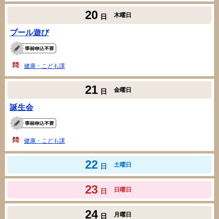
20
木曜日
日
プール遊び
健康・こども課
21
金曜日
日
誕生会
健康・こども課
22
土曜日
日
23
日曜日
日
24
月曜日
日