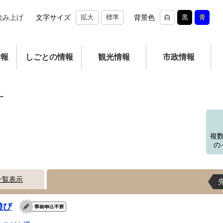
読み上げ
文字サイズ
拡大
標準
背景色
白
黒
青
情報
しごとの情報
観光情報
市政情報
ー
複
の
一覧表示
遊び