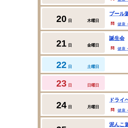
プール
20
日
木曜日
健康
誕生会
21
日
金曜日
健康
22
日
土曜日
23
日
日曜日
ドライ
24
日
月曜日
健康
泥んこ