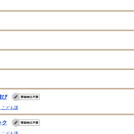
遊び
・こども課
ック
・こども課