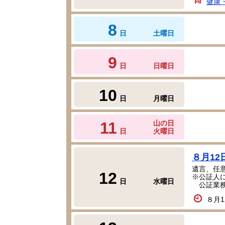
健康
8
日
土曜日
9
日
日曜日
10
日
月曜日
11
山の日
日
火曜日
８月12
遺言、任
12
※公証人
日
水曜日
公証業務
８月1