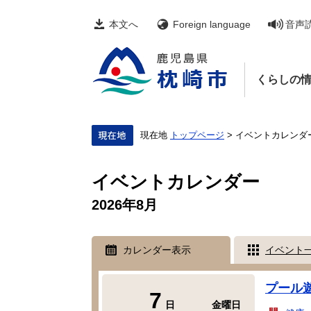
ペ
メ
ー
ニ
本文へ
Foreign language
音声
ジ
ュ
の
ー
先
を
頭
飛
くらしの
で
ば
す。
し
て
本
文
現在地
トップページ
>
イベントカレンダ
へ
本
文
イベントカレンダー
2026年8月
カレンダー表示
イベント
プール
7
日
金曜日