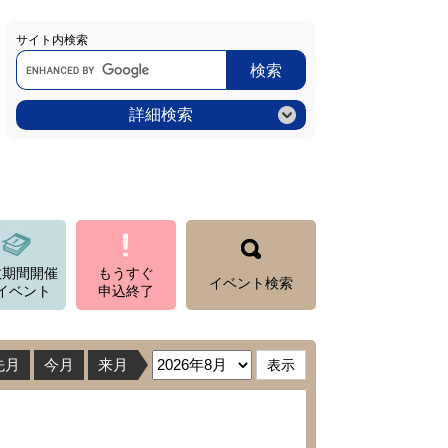
サイト内検索
Google
カ
ス
タ
ム
詳細検索
検
索
数期間開催
もうすぐ
イベント検索
イベント
申込終了
先月
今月
来月