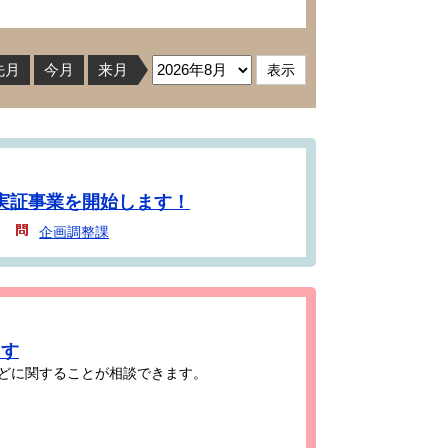
先月
今月
来月
実証事業を開始します！
企画調整課
ます
どに関することが相談できます。