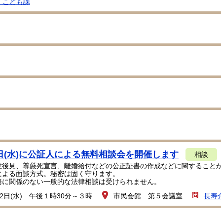
・こども課
日(水)に公証人による無料相談会を開催します
相談
意後見、尊厳死宣言、離婚給付などの公正証書の作成などに関すること
による面談方式。秘密は固く守ります。
に関係のない一般的な法律相談は受けられません。
2日(水) 午後１時30分～３時
市民会館 第５会議室
長寿