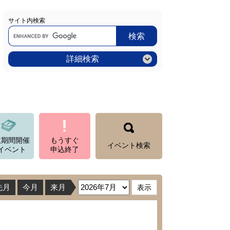
サイト内検索
Google
カ
ス
タ
ム
詳細検索
検
索
数期間開催
もうすぐ
イベント検索
イベント
申込終了
先月
今月
来月