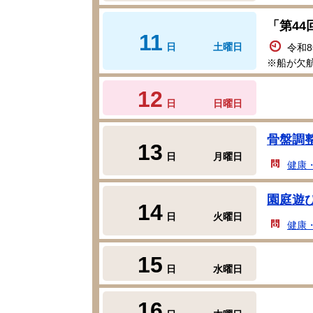
「第4
11
日
土曜日
令和
※船が欠
12
日
日曜日
骨盤調
13
日
月曜日
健康
園庭遊
14
日
火曜日
健康
15
日
水曜日
16