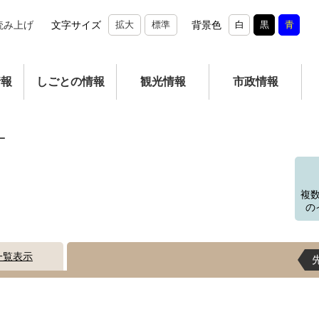
読み上げ
文字サイズ
拡大
標準
背景色
白
黒
青
情報
しごとの情報
観光情報
市政情報
ー
複
の
一覧表示