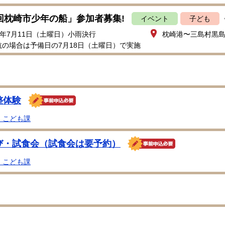
4回枕崎市少年の船」参加者募集!
イベント
子ども
8年7月11日（土曜日）小雨決行
枕崎港〜三島村黒
航の場合は予備日の7月18日（土曜日）で実施
整体験
・こども課
び・試食会（試食会は要予約）
・こども課