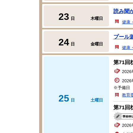
読み聞
23
日
木曜日
健康
プール
24
日
金曜日
健康
第71
202
202
※予備日 
教育
25
日
土曜日
第71
202