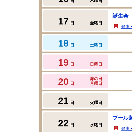
日
木曜日
誕生会
17
日
金曜日
健康
18
日
土曜日
19
日
日曜日
20
海の日
日
月曜日
21
日
火曜日
プール
22
日
水曜日
健康