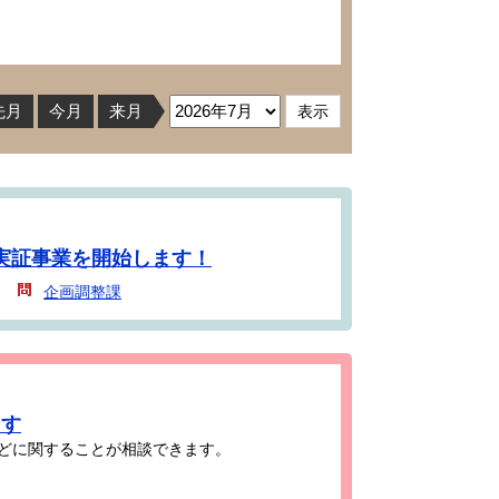
先月
今月
来月
実証事業を開始します！
企画調整課
ます
どに関することが相談できます。