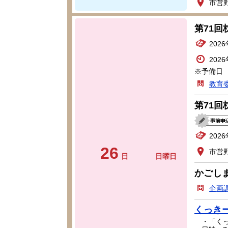
市営
第71
202
202
※予備日 
教育
第71
202
26
市営
日
日曜日
かごし
企画
くっきー
・「くっ