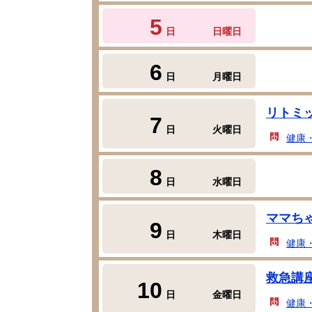
5
日
日曜日
6
日
月曜日
リトミ
7
日
火曜日
健康
8
日
水曜日
ママち
9
日
木曜日
健康
救急講
10
日
金曜日
健康