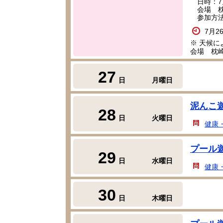
日時：7月
会場 枕
参加方法
7月2
※ 天候
会場 枕
27
日
月曜日
泥んこ
28
日
火曜日
健康
プール
29
日
水曜日
健康
30
日
木曜日