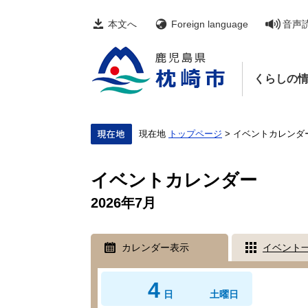
ペ
メ
ー
ニ
本文へ
Foreign language
音声
ジ
ュ
の
ー
先
を
頭
飛
くらしの
で
ば
す。
し
て
本
文
現在地
トップページ
>
イベントカレンダ
へ
本
文
イベントカレンダー
2026年7月
カレンダー表示
イベント
4
日
土曜日