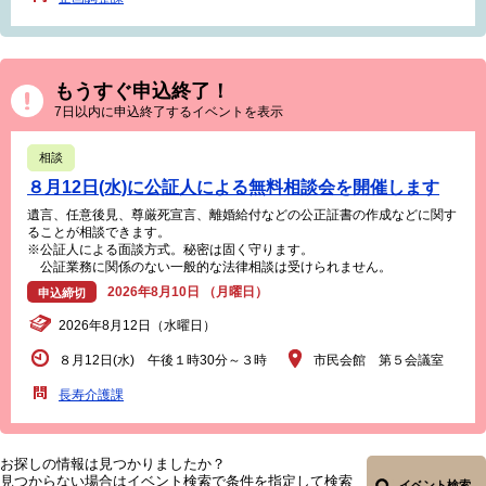
もうすぐ申込終了！
7日以内に申込終了するイベントを表示
相談
８月12日(水)に公証人による無料相談会を開催します
遺言、任意後見、尊厳死宣言、離婚給付などの公正証書の作成などに関す
ることが相談できます。
※公証人による面談方式。秘密は固く守ります。
公証業務に関係のない一般的な法律相談は受けられません。
2026年8月10日 （月曜日）
申込締切
2026年8月12日（水曜日）
８月12日(水) 午後１時30分～３時
市民会館 第５会議室
長寿介護課
お探しの情報は見つかりましたか？
見つからない場合はイベント検索で条件を指定して検索
イベント検索