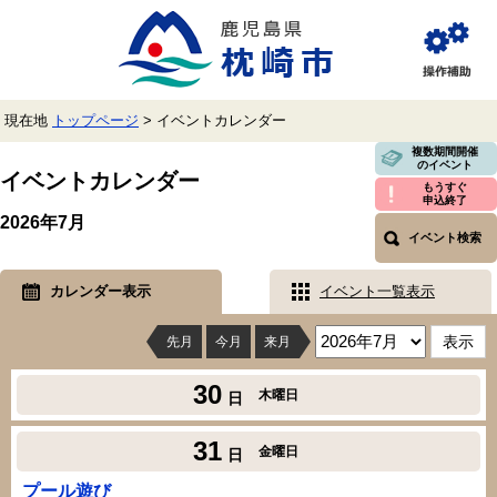
ペ
メ
ー
ニ
ジ
ュ
閲
の
ー
覧
先
を
補
頭
飛
助
現在地
トップページ
>
イベントカレンダー
で
ば
す。
し
本
複数期間開催
のイベント
て
文
イベントカレンダー
本
もうすぐ
申込終了
文
2026年7月
へ
イベント検索
カレンダー表示
イベント一覧表示
先月
今月
来月
30
木曜日
日
31
金曜日
日
プール遊び