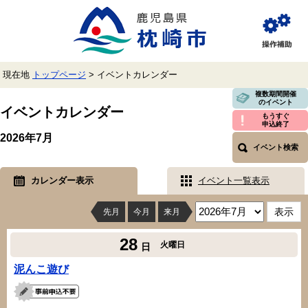
ペ
メ
ー
ニ
ジ
ュ
閲
の
ー
覧
先
を
補
頭
飛
助
現在地
トップページ
>
イベントカレンダー
で
ば
す。
し
本
複数期間開催
のイベント
て
文
イベントカレンダー
本
もうすぐ
申込終了
文
2026年7月
へ
イベント検索
カレンダー表示
イベント一覧表示
先月
今月
来月
28
火曜日
日
泥んこ遊び