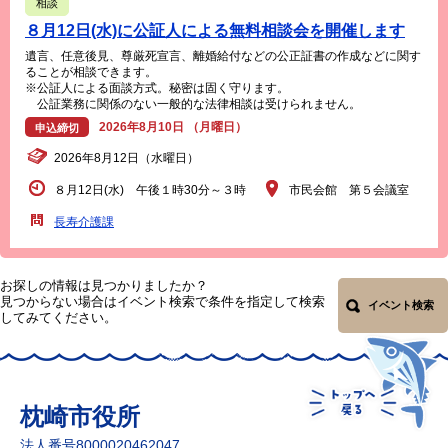
相談
８月12日(水)に公証人による無料相談会を開催します
遺言、任意後見、尊厳死宣言、離婚給付などの公正証書の作成などに関す
ることが相談できます。
※公証人による面談方式。秘密は固く守ります。
公証業務に関係のない一般的な法律相談は受けられません。
2026年8月10日 （月曜日）
申込締切
2026年8月12日（水曜日）
８月12日(水) 午後１時30分～３時
市民会館 第５会議室
長寿介護課
お探しの情報は見つかりましたか？
見つからない場合はイベント検索で条件を指定して検索
イベント検索
してみてください。
枕崎市役所
法人番号8000020462047