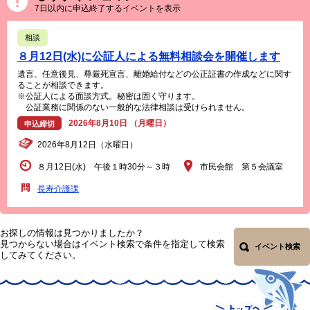
7日以内に申込終了するイベントを表示
相談
８月12日(水)に公証人による無料相談会を開催します
遺言、任意後見、尊厳死宣言、離婚給付などの公正証書の作成などに関す
ることが相談できます。
※公証人による面談方式。秘密は固く守ります。
公証業務に関係のない一般的な法律相談は受けられません。
2026年8月10日 （月曜日）
申込締切
2026年8月12日（水曜日）
８月12日(水) 午後１時30分～３時
市民会館 第５会議室
長寿介護課
お探しの情報は見つかりましたか？
見つからない場合はイベント検索で条件を指定して検索
イベント検索
してみてください。