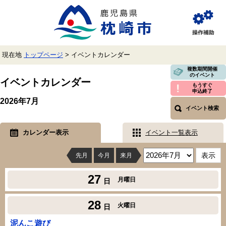
ペ
メ
ー
ニ
ジ
ュ
閲
の
ー
覧
先
を
補
頭
飛
助
現在地
トップページ
>
イベントカレンダー
で
ば
す。
し
本
複数期間開催
のイベント
て
文
イベントカレンダー
本
もうすぐ
申込終了
文
2026年7月
へ
イベント検索
カレンダー表示
イベント一覧表示
先月
今月
来月
27
月曜日
日
28
火曜日
日
泥んこ遊び