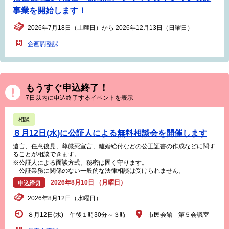
事業を開始します！
2026年7月18日（土曜日）から 2026年12月13日（日曜日）
企画調整課
もうすぐ申込終了！
7日以内に申込終了するイベントを表示
相談
８月12日(水)に公証人による無料相談会を開催します
遺言、任意後見、尊厳死宣言、離婚給付などの公正証書の作成などに関す
ることが相談できます。
※公証人による面談方式。秘密は固く守ります。
公証業務に関係のない一般的な法律相談は受けられません。
2026年8月10日 （月曜日）
申込締切
2026年8月12日（水曜日）
８月12日(水) 午後１時30分～３時
市民会館 第５会議室