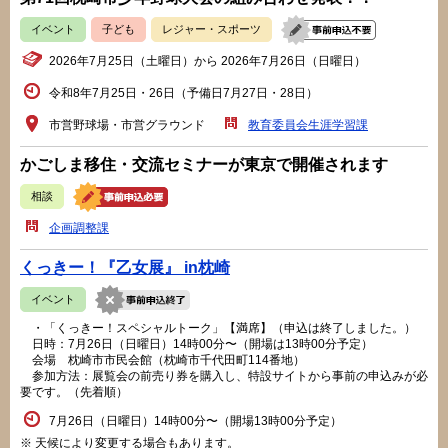
イベント
子ども
レジャー・スポーツ
2026年7月25日（土曜日）から 2026年7月26日（日曜日）
令和8年7月25日・26日（予備日7月27日・28日）
市営野球場・市営グラウンド
教育委員会生涯学習課
かごしま移住・交流セミナーが東京で開催されます
相談
企画調整課
くっきー！『乙女展』 in枕崎
イベント
・「くっきー！スペシャルトーク」【満席】（申込は終了しました。）
日時：7月26日（日曜日）14時00分〜（開場は13時00分予定）
会場 枕崎市市民会館（枕崎市千代田町114番地）
参加方法：展覧会の前売り券を購入し、特設サイトから事前の申込みが必
要です。（先着順）
7月26日（日曜日）14時00分〜（開場13時00分予定）
※ 天候により変更する場合もあります。