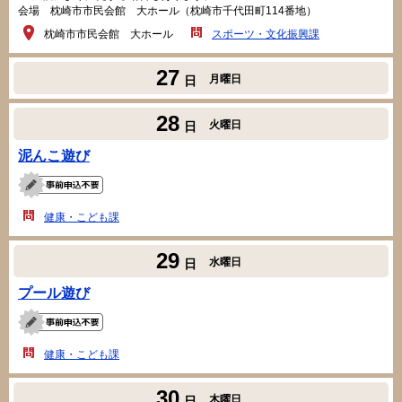
会場 枕崎市市民会館 大ホール（枕崎市千代田町114番地）
枕崎市市民会館 大ホール
スポーツ・文化振興課
27
月曜日
日
28
火曜日
日
泥んこ遊び
健康・こども課
29
水曜日
日
プール遊び
健康・こども課
30
木曜日
日