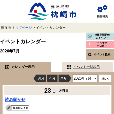
ペ
メ
ー
ニ
ジ
ュ
閲
の
ー
覧
先
を
補
頭
飛
助
現在地
トップページ
>
イベントカレンダー
で
ば
す。
し
本
複数期間開催
のイベント
て
文
イベントカレンダー
本
もうすぐ
申込終了
文
2026年7月
へ
イベント検索
カレンダー表示
イベント一覧表示
先月
今月
来月
23
木曜日
日
読み聞かせ