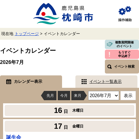
ペ
メ
ー
ニ
ジ
ュ
閲
の
ー
覧
先
を
補
頭
飛
助
現在地
トップページ
>
イベントカレンダー
で
ば
す。
し
本
複数期間開催
のイベント
て
文
イベントカレンダー
本
もうすぐ
申込終了
文
2026年7月
へ
イベント検索
カレンダー表示
イベント一覧表示
先月
今月
来月
16
木曜日
日
17
金曜日
日
誕生会