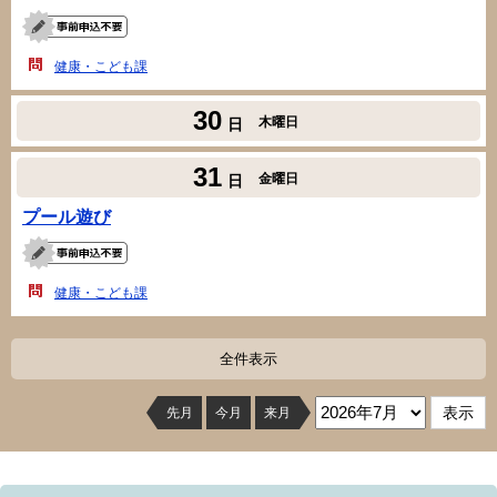
健康・こども課
30
木曜日
日
31
金曜日
日
プール遊び
健康・こども課
全件表示
先月
今月
来月