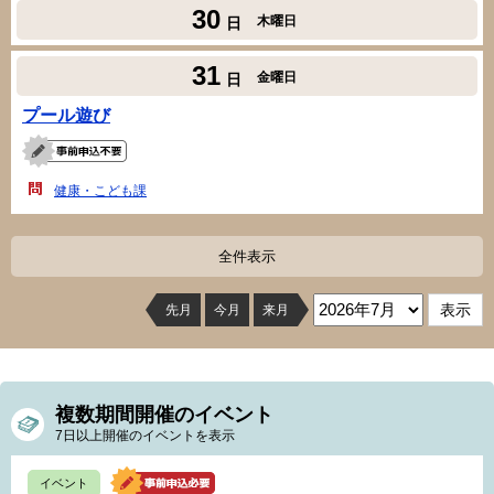
30
木曜日
日
31
金曜日
日
プール遊び
健康・こども課
全件表示
先月
今月
来月
複数期間開催のイベント
7日以上開催のイベントを表示
イベント