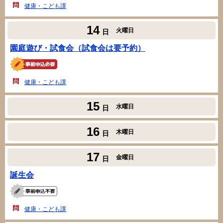
健康・こども課
14
火曜日
日
園庭遊び・試食会（試食会は要予約）
健康・こども課
15
水曜日
日
16
木曜日
日
17
金曜日
日
誕生会
健康・こども課