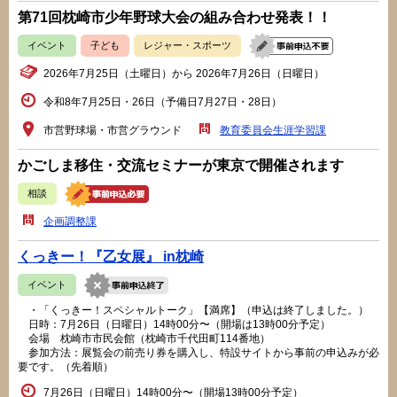
第71回枕崎市少年野球大会の組み合わせ発表！！
イベント
子ども
レジャー・スポーツ
2026年7月25日（土曜日）から 2026年7月26日（日曜日）
令和8年7月25日・26日（予備日7月27日・28日）
市営野球場・市営グラウンド
教育委員会生涯学習課
かごしま移住・交流セミナーが東京で開催されます
相談
企画調整課
くっきー！『乙女展』 in枕崎
イベント
・「くっきー！スペシャルトーク」【満席】（申込は終了しました。）
日時：7月26日（日曜日）14時00分〜（開場は13時00分予定）
会場 枕崎市市民会館（枕崎市千代田町114番地）
参加方法：展覧会の前売り券を購入し、特設サイトから事前の申込みが必
要です。（先着順）
7月26日（日曜日）14時00分〜（開場13時00分予定）