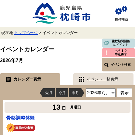
ペ
メ
ー
ニ
ジ
ュ
閲
の
ー
覧
先
を
補
頭
飛
助
現在地
トップページ
>
イベントカレンダー
で
ば
す。
し
本
複数期間開催
のイベント
て
文
イベントカレンダー
本
もうすぐ
申込終了
文
2026年7月
へ
イベント検索
カレンダー表示
イベント一覧表示
先月
今月
来月
13
月曜日
日
骨盤調整体験