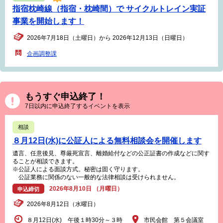
指宿枕崎線（指宿・枕崎間）で サイクルトレイン実証
事業を開始します！
2026年7月18日（土曜日）から 2026年12月13日（日曜日）
企画調整課
もうすぐ申込終了！
7日以内に申込終了するイベントを表示
相談
８月12日(水)に公証人による無料相談会を開催します
遺言、任意後見、尊厳死宣言、離婚給付などの公正証書の作成などに関す
ることが相談できます。
※公証人による面談方式。秘密は固く守ります。
公証業務に関係のない一般的な法律相談は受けられません。
2026年8月10日 （月曜日）
申込締切
2026年8月12日（水曜日）
８月12日(水) 午後１時30分～３時
市民会館 第５会議室