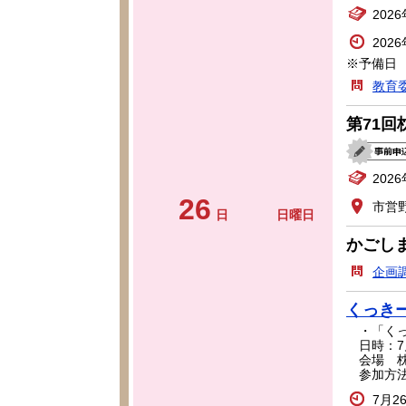
202
202
※予備日 
教育
第71
202
26
市営
日
日曜日
かごし
企画
くっきー
・「くっ
日時：7月
会場 枕
参加方法
7月2