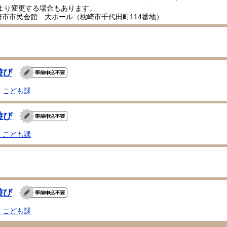
により変更する場合もあります。
崎市市民会館 大ホール（枕崎市千代田町114番地）
遊び
・こども課
遊び
・こども課
遊び
・こども課