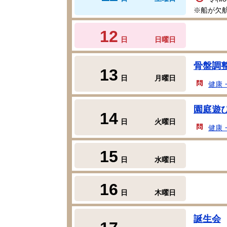
※船が欠
12
日
日曜日
骨盤調
13
日
月曜日
健康
園庭遊
14
日
火曜日
健康
15
日
水曜日
16
日
木曜日
誕生会