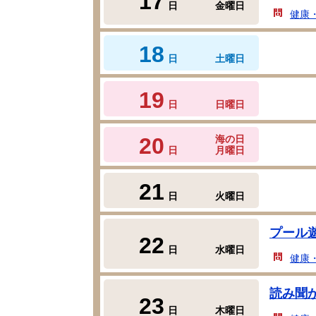
17
日
金曜日
健康
18
日
土曜日
19
日
日曜日
20
海の日
日
月曜日
21
日
火曜日
プール
22
日
水曜日
健康
読み聞
23
日
木曜日