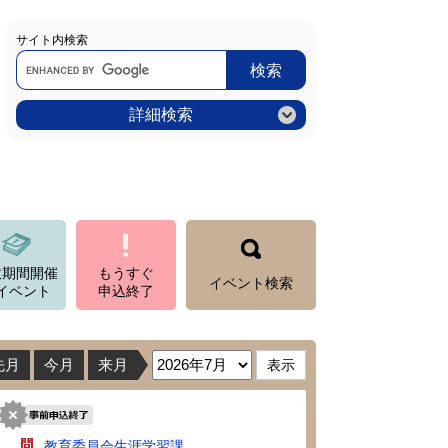
サイト内検索
Google
カ
ス
タ
ム
詳細検索
検
索
数期間開催
もうすぐ
イベント検索
イベント
申込終了
先月
今月
来月
島
教育委員会生涯学習課