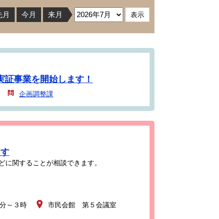
先月
今月
来月
実証事業を開始します！
企画調整課
ます
どに関することが相談できます。
0分～３時
市民会館 第５会議室