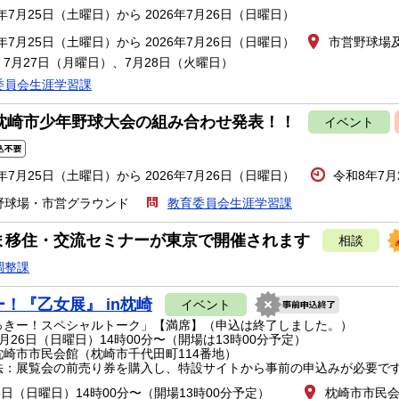
6年7月25日（土曜日）から 2026年7月26日（日曜日）
6年7月25日（土曜日）から 2026年7月26日（日曜日）
市営野球場
7月27日（月曜日）、7月28日（火曜日）
委員会生涯学習課
回枕崎市少年野球大会の組み合わせ発表！！
イベント
6年7月25日（土曜日）から 2026年7月26日（日曜日）
令和8年7月
野球場・市営グラウンド
教育委員会生涯学習課
ま移住・交流セミナーが東京で開催されます
相談
調整課
！『乙女展』 in枕崎
イベント
きー！スペシャルトーク」【満席】（申込は終了しました。）
26日（日曜日）14時00分〜（開場は13時00分予定）
崎市市民会館（枕崎市千代田町114番地）
：展覧会の前売り券を購入し、特設サイトから事前の申込みが必要で
6日（日曜日）14時00分〜（開場13時00分予定）
枕崎市市民