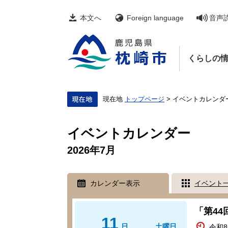
ペ
メ
ー
ニ
本文へ
Foreign language
音声
ジ
ュ
の
ー
先
を
頭
飛
くらしの
で
ば
す。
し
て
本
文
現在地
トップページ
>
イベントカレンダ
へ
本
文
イベントカレンダー
2026年7月
カレンダー表示
イベント
「第4
11
日
土曜日
令和