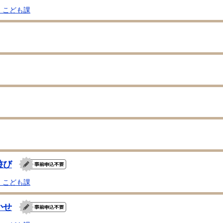
・こども課
遊び
・こども課
かせ