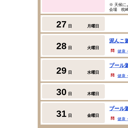
※ 天候
会場 枕
27
日
月曜日
泥んこ
28
日
火曜日
健康
プール
29
日
水曜日
健康
30
日
木曜日
プール
31
日
金曜日
健康