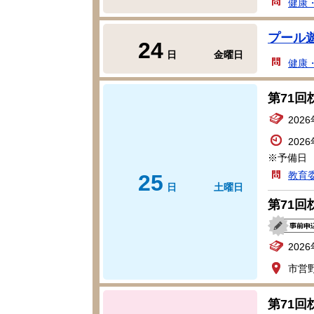
健康
プール
24
日
金曜日
健康
第71
202
202
※予備日 
教育
25
日
土曜日
第71
202
市営
第71