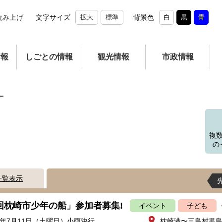
読み上げ
文字サイズ
拡大
標準
背景色
白
黒
青
情報
しごとの情報
観光情報
市政情報
ー
複
の
一覧表示
4回枕崎市少年の船」参加者募集!
イベント
子ども
8年7月11日（土曜日）小雨決行
枕崎港〜三島村黒