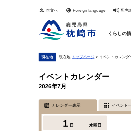
ペ
メ
ー
ニ
本文へ
Foreign language
音声
ジ
ュ
の
ー
先
を
頭
飛
くらしの
で
ば
す。
し
て
本
文
現在地
トップページ
>
イベントカレンダ
へ
本
文
イベントカレンダー
2026年7月
カレンダー表示
イベント
1
日
水曜日