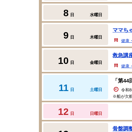
8
日
水曜日
ママち
9
日
木曜日
健康
救急講
10
日
金曜日
健康
「第4
11
日
土曜日
令和
※船が欠
12
日
日曜日
骨盤調