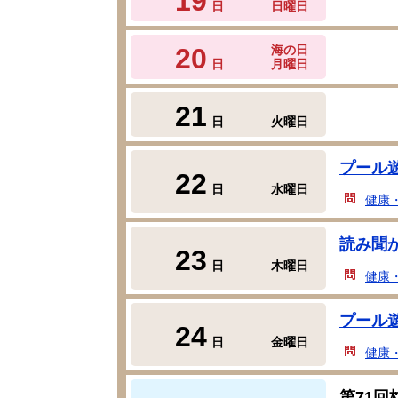
19
日
日曜日
20
海の日
日
月曜日
21
日
火曜日
プール
22
日
水曜日
健康
読み聞
23
日
木曜日
健康
プール
24
日
金曜日
健康
第71