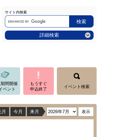
サイト内検索
Google
カ
ス
タ
ム
詳細検索
検
索
数期間開催
もうすぐ
イベント検索
イベント
申込終了
先月
今月
来月