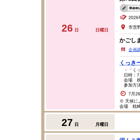
202
26
市営
日
日曜日
かごし
企画
くっきー
・「くっ
日時：7月
会場 枕
参加方法
7月2
※ 天候
会場 枕
27
日
月曜日