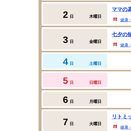
ママの
2
日
木曜日
健康
七夕の
3
日
金曜日
健康
4
日
土曜日
5
日
日曜日
6
日
月曜日
リトミ
7
日
火曜日
健康