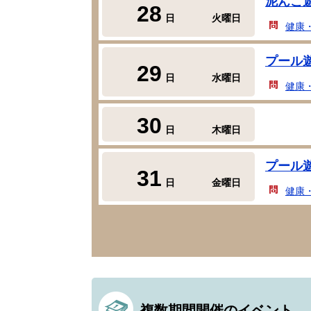
泥んこ
28
日
火曜日
健康
プール
29
日
水曜日
健康
30
日
木曜日
プール
31
日
金曜日
健康
複数期間開催のイベント