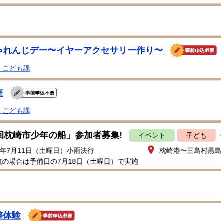
ゃれんじデー〜イヤーアクセサリー作り〜
・こども課
座
・こども課
4回枕崎市少年の船」参加者募集!
イベント
子ども
8年7月11日（土曜日）小雨決行
枕崎港〜三島村黒
航の場合は予備日の7月18日（土曜日）で実施
整体験