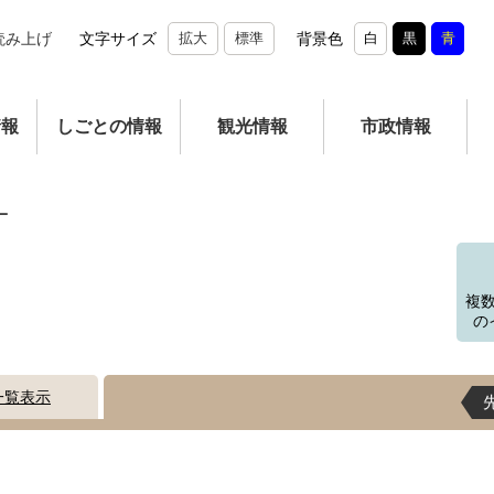
読み上げ
文字サイズ
拡大
標準
背景色
白
黒
青
情報
しごとの情報
観光情報
市政情報
ー
複
の
一覧表示