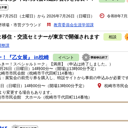
6年7月25日（土曜日）から 2026年7月26日（日曜日）
令和8年7月
野球場・市営グラウンド
教育委員会生涯学習課
ま移住・交流セミナーが東京で開催されます
相談
調整課
！『乙女展』 in枕崎
イベント
きー！スペシャルトーク」【満席】（申込は終了しました。）
26日（日曜日）14時00分〜（開場は13時00分予定）
崎市市民会館（枕崎市千代田町114番地）
：展覧会の前売り券を購入し、特設サイトから事前の申込みが必要で
6日（日曜日）14時00分〜（開場13時00分予定）
枕崎市市民
により変更する場合もあります。
崎市市民会館 大ホール（枕崎市千代田町114番地）