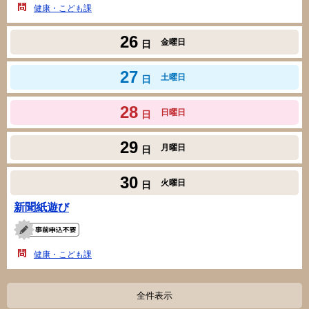
健康・こども課
26
金曜日
日
27
土曜日
日
28
日曜日
日
29
月曜日
日
30
火曜日
日
新聞紙遊び
健康・こども課
全件表示