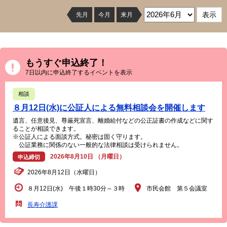
先月
今月
来月
もうすぐ申込終了！
7日以内に申込終了するイベントを表示
相談
８月12日(水)に公証人による無料相談会を開催します
遺言、任意後見、尊厳死宣言、離婚給付などの公正証書の作成などに関す
ることが相談できます。
※公証人による面談方式。秘密は固く守ります。
公証業務に関係のない一般的な法律相談は受けられません。
2026年8月10日 （月曜日）
申込締切
2026年8月12日（水曜日）
８月12日(水) 午後１時30分～３時
市民会館 第５会議室
長寿介護課