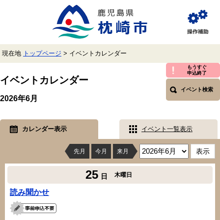
ペ
メ
ー
ニ
ジ
ュ
閲
の
ー
覧
先
を
補
頭
飛
助
現在地
トップページ
>
イベントカレンダー
で
ば
す。
し
本
もうすぐ
申込終了
て
文
イベントカレンダー
本
イベント検索
文
2026年6月
へ
カレンダー表示
イベント一覧表示
先月
今月
来月
25
木曜日
日
読み聞かせ